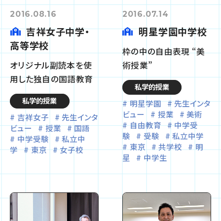
2016.08.16
2016.07.14
吉祥女子中学・
明星学園中学校
高等学校
枠の中の自由表現 “美
オリジナル副読本を使
術授業”
用した独自の国語教育
私学的授業
私学的授業
明星学園
先生インタ
ビュー
授業
美術
吉祥女子
先生インタ
自由教育
中学受
ビュー
授業
国語
験
受験
私立中学
中学受験
私立中
東京
共学校
明
学
東京
女子校
星
中学生