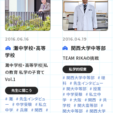
2016.06.16
2016.04.19
灘中学校・高等
関西大学中等部
学校
TEAM RIKAの挑戦
灘中学校・高等学校|私
私学的授業
の教育 私学の子育て
関西大学中等部
理
Vol.1
科
先生インタビュー
関大中等部
授業
先生に聞こう
中学受験
私立中
灘
先生インタビュ
学
大阪
関西
共
ー
中学受験
私立
学校
関大高等部
中学
兵庫
関西
関大中等部
関西大学