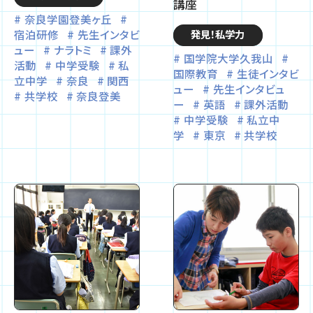
講座
奈良学園登美ヶ丘
宿泊研修
先生インタビ
発見！私学力
ュー
ナラトミ
課外
国学院大学久我山
活動
中学受験
私
国際教育
生徒インタビ
立中学
奈良
関西
ュー
先生インタビュ
共学校
奈良登美
ー
英語
課外活動
中学受験
私立中
学
東京
共学校