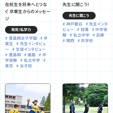
在校生を将来へとつな
先生に聞こう！
ぐ 卒業生からのメッセー
先生に聞こう
ジ
神戸龍谷
先生インタ
ビュー
授業
中学受
発見！私学力
験
私立中学
兵庫
豊島岡女子学園
卒
関西
共学校
業生
先生インタビュ
ー
生徒インタビュー
豊島岡
進路
中
学受験
私立中学
東京
女子校