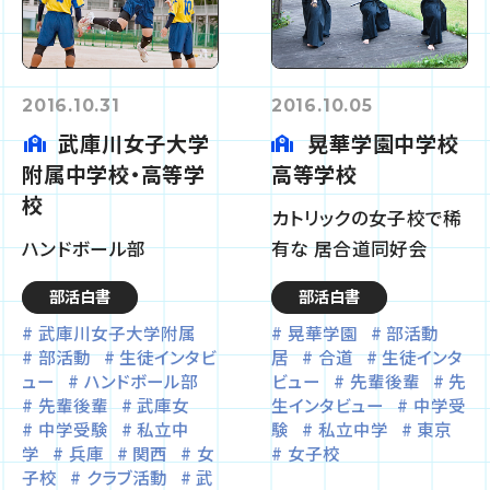
2016.10.31
2016.10.05
武庫川女子大学
晃華学園中学校
附属中学校・高等学
高等学校
校
カトリックの女子校で稀
ハンドボール部
有な 居合道同好会
部活白書
部活白書
武庫川女子大学附属
晃華学園
部活動
部活動
生徒インタビ
居
合道
生徒インタ
ュー
ハンドボール部
ビュー
先輩後輩
先
先輩後輩
武庫女
生インタビュー
中学受
中学受験
私立中
験
私立中学
東京
学
兵庫
関西
女
女子校
子校
クラブ活動
武