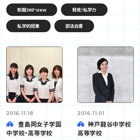
制服360°view
発見！私学力
私学的授業
部活白書
2016.11.18
2016.11.01
豊島岡女子学園
神戸龍谷中学校
中学校・高等学校
高等学校