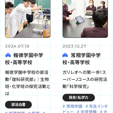
2024.07.18
2023.12.27
報徳学園中学
常翔学園中学
校・高等学校
校・高等学校
報徳学園中学校の部活
ガリレオへの第一歩！ス
動「理科研究部」｜生物
ーパーJコースの研究活
班・化学班の探究活動と
動「科学探究」
は
発見！私学力
部活白書
常翔学園
先生インタ
ビュー
中学受験
大
報徳学園
報徳