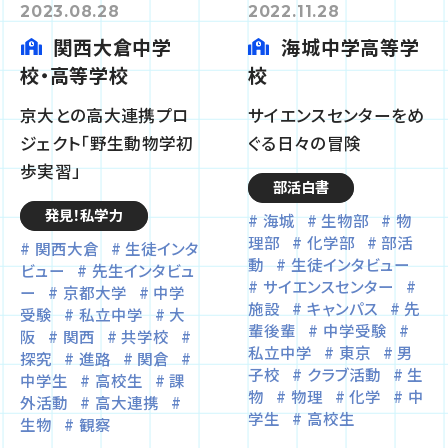
2023.08.28
2022.11.28
関西大倉中学
海城中学高等学
校・高等学校
校
京大との高大連携プロ
サイエンスセンターをめ
ジェクト「野生動物学初
ぐる日々の冒険
歩実習」
部活白書
発見！私学力
海城
生物部
物
理部
化学部
部活
関西大倉
生徒インタ
動
生徒インタビュー
ビュー
先生インタビュ
サイエンスセンター
ー
京都大学
中学
施設
キャンパス
先
受験
私立中学
大
輩後輩
中学受験
阪
関西
共学校
私立中学
東京
男
探究
進路
関倉
子校
クラブ活動
生
中学生
高校生
課
物
物理
化学
中
外活動
高大連携
学生
高校生
生物
観察