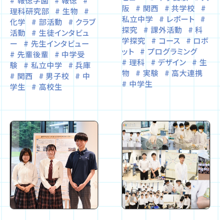
阪
関西
共学校
理科研究部
生物
私立中学
レポート
化学
部活動
クラブ
探究
課外活動
科
活動
生徒インタビュ
学探究
コース
ロボ
ー
先生インタビュー
ット
プログラミング
先輩後輩
中学受
理科
デザイン
生
験
私立中学
兵庫
物
実験
高大連携
関西
男子校
中
中学生
学生
高校生