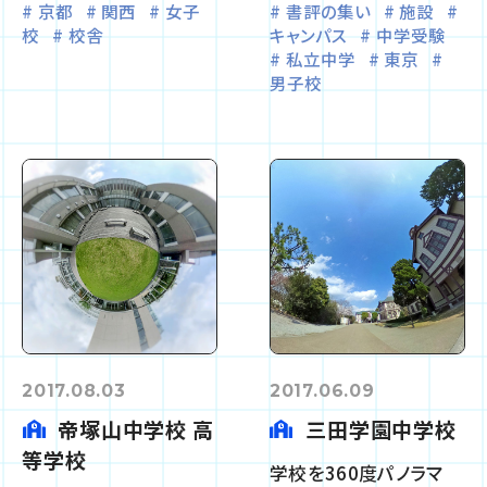
京都
関西
女子
書評の集い
施設
校
校舎
キャンパス
中学受験
私立中学
東京
男子校
2017.08.03
2017.06.09
帝塚山中学校 高
三田学園中学校
等学校
学校を360度パノラマ