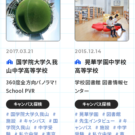
2017.03.21
2015.12.14
国学院大学久我
晃華学園中学校
山中学高等学校
高等学校
360度全方向パノラマ！
学校図書館 図書情報セ
School PVR
ンター
キャンパス探検
キャンパス探検
国学院大学久我山
晃華学園
図書館
施設
キャンパス
国
先生インタビュー
キ
学院久我山
中学受
ャンパス
施設
中学
験
私立中学
東京
受験
私立中学
東