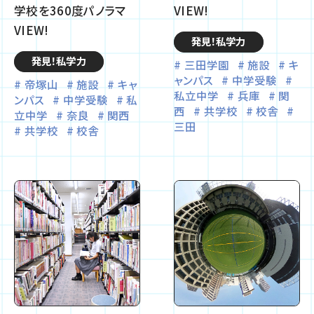
学校を360度パノラマ
VIEW!
VIEW!
発見！私学力
発見！私学力
三田学園
施設
キ
ャンパス
中学受験
帝塚山
施設
キャ
私立中学
兵庫
関
ンパス
中学受験
私
西
共学校
校舎
立中学
奈良
関西
三田
共学校
校舎