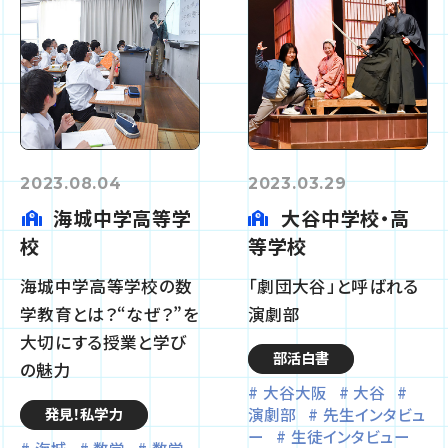
2023.08.04
2023.03.29
海城中学高等学
大谷中学校・高
校
等学校
海城中学高等学校の数
「劇団大谷」と呼ばれる
学教育とは？“なぜ？”を
演劇部
大切にする授業と学び
部活白書
の魅力
大谷大阪
大谷
演劇部
先生インタビュ
発見！私学力
ー
生徒インタビュー
海城
数学
数学