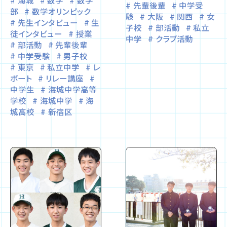
先輩後輩
中学受
部
数学オリンピック
験
大阪
関西
女
先生インタビュー
生
子校
部活動
私立
徒インタビュー
授業
中学
クラブ活動
部活動
先輩後輩
中学受験
男子校
東京
私立中学
レ
ポート
リレー講座
中学生
海城中学高等
学校
海城中学
海
城高校
新宿区