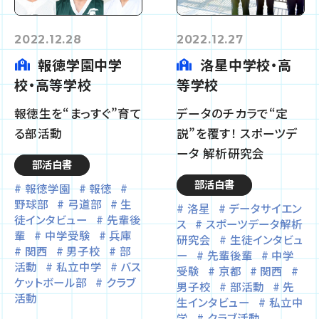
2022.12.28
2022.12.27
報徳学園中学
洛星中学校・高
校・高等学校
等学校
報徳生を“まっすぐ”育て
データのチカラで“定
る部活動
説”を覆す！ スポーツデ
ータ 解析研究会
部活白書
部活白書
報徳学園
報徳
野球部
弓道部
生
洛星
データサイエン
徒インタビュー
先輩後
ス
スポーツデータ解析
輩
中学受験
兵庫
研究会
生徒インタビュ
関西
男子校
部
ー
先輩後輩
中学
活動
私立中学
バス
受験
京都
関西
ケットボール部
クラブ
男子校
部活動
先
活動
生インタビュー
私立中
学
クラブ活動