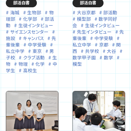
部活白書
部活白書
海城
生物部
物
大谷京都
部活動
理部
化学部
部活
模型部
数学同好
動
生徒インタビュー
会
生徒インタビュー
サイエンスセンター
先生インタビュー
先
施設
キャンパス
先
輩後輩
中学受験
輩後輩
中学受験
私立中学
京都
関
私立中学
東京
男
西
共学校
大谷
子校
クラブ活動
生
数学甲子園
数学
物
物理
化学
中
模型
学生
高校生