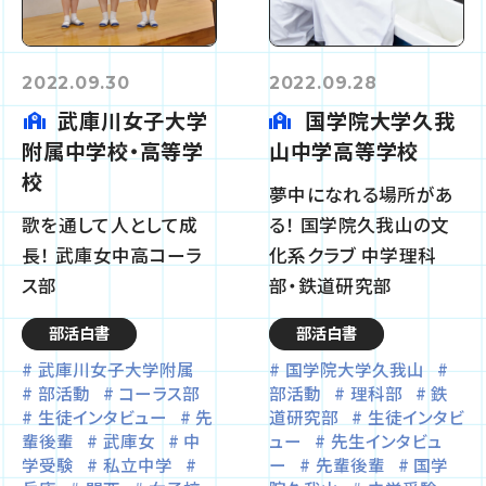
2022.09.30
2022.09.28
武庫川女子大学
国学院大学久我
附属中学校・高等学
山中学高等学校
校
夢中になれる場所があ
歌を通して人として成
る！ 国学院久我山の文
長！ 武庫女中高コーラ
化系クラブ 中学理科
ス部
部・鉄道研究部
部活白書
部活白書
武庫川女子大学附属
国学院大学久我山
部活動
コーラス部
部活動
理科部
鉄
生徒インタビュー
先
道研究部
生徒インタビ
輩後輩
武庫女
中
ュー
先生インタビュ
学受験
私立中学
ー
先輩後輩
国学