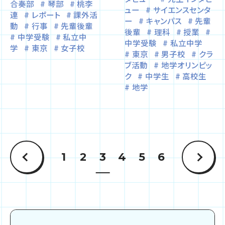
合奏部
琴部
桃李
ュー
サイエンスセンタ
連
レポート
課外活
ー
キャンパス
先輩
動
行事
先輩後輩
後輩
理科
授業
中学受験
私立中
中学受験
私立中学
学
東京
女子校
東京
男子校
クラ
ブ活動
地学オリンピッ
ク
中学生
高校生
地学
1
2
3
4
5
6