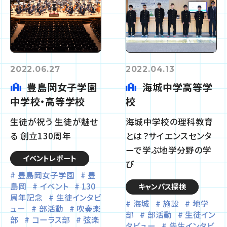
2022.06.27
2022.04.13
豊島岡女子学園
海城中学高等学
中学校・高等学校
校
生徒が祝う 生徒が魅せ
海城中学校の理科教育
る 創立130周年
とは？サイエンスセンタ
ーで学ぶ地学分野の学
イベントレポート
び
豊島岡女子学園
豊
島岡
イベント
130
キャンパス探検
周年記念
生徒インタビ
海城
施設
地学
ュー
部活動
吹奏楽
部
部活動
生徒イン
部
コーラス部
弦楽
タビュー
先生インタビ