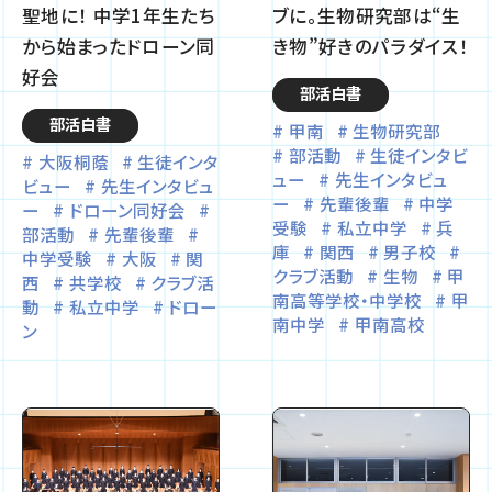
聖地に！ 中学1年生たち
ブに。生物研究部は“生
から始まったドローン同
き物”好きのパラダイス！
好会
部活白書
部活白書
甲南
生物研究部
部活動
生徒インタビ
大阪桐蔭
生徒インタ
ュー
先生インタビュ
ビュー
先生インタビュ
ー
先輩後輩
中学
ー
ドローン同好会
受験
私立中学
兵
部活動
先輩後輩
庫
関西
男子校
中学受験
大阪
関
クラブ活動
生物
甲
西
共学校
クラブ活
南高等学校・中学校
甲
動
私立中学
ドロー
南中学
甲南高校
ン