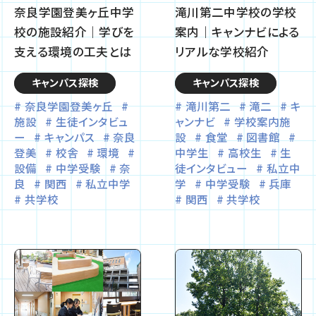
奈良学園登美ヶ丘中学
滝川第二中学校の学校
校の施設紹介｜学びを
案内｜キャンナビによる
支える環境の工夫とは
リアルな学校紹介
キャンパス探検
キャンパス探検
奈良学園登美ヶ丘
滝川第二
滝二
キ
施設
生徒インタビュ
ャンナビ
学校案内施
ー
キャンパス
奈良
設
食堂
図書館
登美
校舎
環境
中学生
高校生
生
設備
中学受験
奈
徒インタビュー
私立中
良
関西
私立中学
学
中学受験
兵庫
共学校
関西
共学校