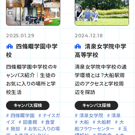
2025.01.29
2024.12.18
四條畷学園中学
清泉女学院中学
校
高等学校
四條畷学園中学校のキ
清泉女学院中学校の通
ャンパス紹介｜生徒の
学環境とは？大船駅周
お気に入りの場所と学
辺のアクセスと学校周
校生活
辺を探訪
キャンパス探検
キャンパス探検
四條畷学園
ナイスガ
清泉女学院
清泉
イズ
図書館
食堂
大船
大船軒
大
施設
お気に入りの場
船フラワーセンター
玉