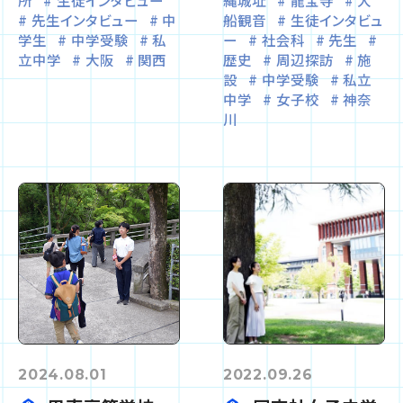
所
生徒インタビュー
縄城址
龍宝寺
大
先生インタビュー
中
船観音
生徒インタビュ
学生
中学受験
私
ー
社会科
先生
立中学
大阪
関西
歴史
周辺探訪
施
設
中学受験
私立
中学
女子校
神奈
川
2024.08.01
2022.09.26