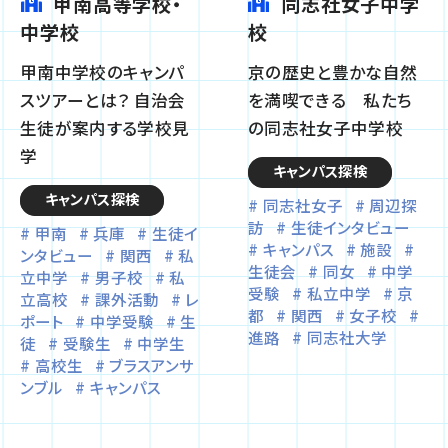
甲南高等学校・
同志社女子中学
中学校
校
甲南中学校のキャンパ
京の歴史と豊かな自然
スツアーとは？ 自治会
を満喫できる 私たち
生徒が案内する学校見
の同志社女子中学校
学
キャンパス探検
キャンパス探検
同志社女子
周辺探
訪
生徒インタビュー
甲南
兵庫
生徒イ
キャンパス
施設
ンタビュー
関西
私
生徒会
同女
中学
立中学
男子校
私
受験
私立中学
京
立高校
課外活動
レ
都
関西
女子校
ポート
中学受験
生
進路
同志社大学
徒
受験生
中学生
高校生
ブラスアンサ
ンブル
キャンパス