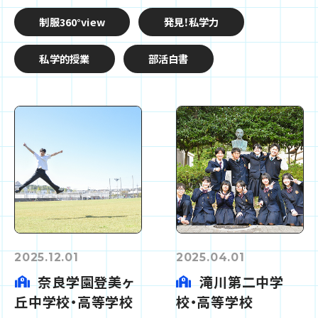
制服360°view
発見！私学力
私学的授業
部活白書
2025.12.01
2025.04.01
奈良学園登美ヶ
滝川第二中学
丘中学校・高等学校
校・高等学校