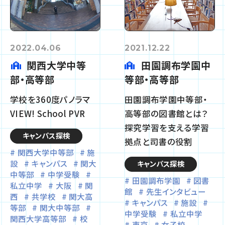
2022.04.06
2021.12.22
関西大学中等
田園調布学園中
部・高等部
等部・高等部
学校を360度パノラマ
田園調布学園中等部・
VIEW! School PVR
高等部の図書館とは？
探究学習を支える学習
キャンパス探検
拠点と司書の役割
関西大学中等部
施
設
キャンパス
関大
キャンパス探検
中等部
中学受験
田園調布学園
図書
私立中学
大阪
関
館
先生インタビュー
西
共学校
関大高
キャンパス
施設
等部
関大中等部
中学受験
私立中学
関西大学高等部
校
東京
女子校