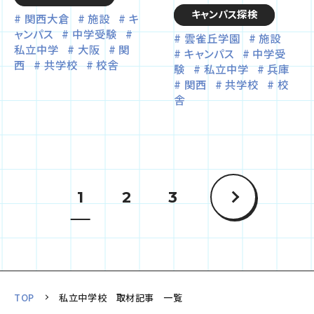
キャンパス探検
関西大倉
施設
キ
ャンパス
中学受験
雲雀丘学園
施設
私立中学
大阪
関
キャンパス
中学受
西
共学校
校舎
験
私立中学
兵庫
関西
共学校
校
舎
1
2
3
TOP
私立中学校 取材記事 一覧