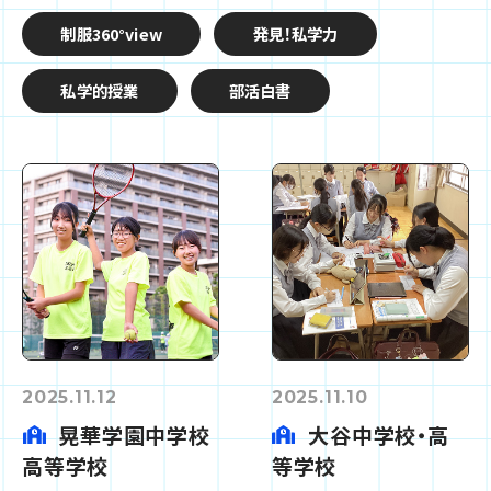
制服360°view
発見！私学力
私学的授業
部活白書
2025.11.12
2025.11.10
晃華学園中学校
大谷中学校・高
高等学校
等学校