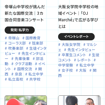
帝塚山中学校が挑んだ
大阪女学院中学校の地
新たな国際交流｜3カ
域イベント｜「OJ
国合同音楽コンサート
Marché」で広がる学び
とは
発見！私学力
イベントレポート
帝塚山
国際教育
コーラス部
弦楽部
大阪女学院
マルシ
吹奏楽部
生徒インタ
ェ
先生インタビュー
ビュー
先生インタビュ
卒業生コメント
生徒
ー
先輩後輩
部活
コメント
レポート
動
クラブ活動
イベ
中学受験
私立中学
ント
国際交流
関
女子校
大阪
関
西
奈良
私立中学
西
私立高校
共学校