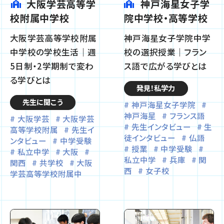
大阪学芸高等学
神戸海星女子学
校附属中学校
院中学校・高等学校
大阪学芸高等学校附属
神戸海星女子学院中学
中学校の学校生活｜週
校の選択授業｜フラン
5日制・2学期制で変わ
ス語で広がる学びとは
る学びとは
発見！私学力
先生に聞こう
神戸海星女子学院
神戸海星
フランス語
大阪学芸
大阪学芸
先生インタビュー
生
高等学校附属
先生イ
徒インタビュー
仏語
ンタビュー
中学受験
授業
中学受験
私立中学
大阪
私立中学
兵庫
関
関西
共学校
大阪
西
女子校
学芸高等学校附属中