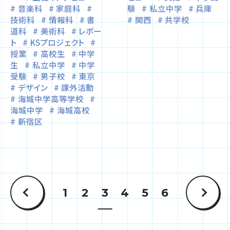
音楽科
家庭科
験
私立中学
兵庫
技術科
情報科
書
関西
共学校
道科
美術科
レポー
ト
KSプロジェクト
授業
高校生
中学
生
私立中学
中学
受験
男子校
東京
デザイン
課外活動
海城中学高等学校
海城中学
海城高校
新宿区
1
2
3
4
5
6