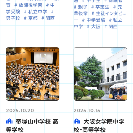
畷
中学生
保護者
育
放課後学習
中
親子
卒業生
先
学受験
私立中学
輩後輩
生徒インタビュ
男子校
京都
関西
ー
中学受験
私立
中学
大阪
関西
2025.10.20
2025.10.15
帝塚山中学校 高
大阪女学院中学
等学校
校・高等学校