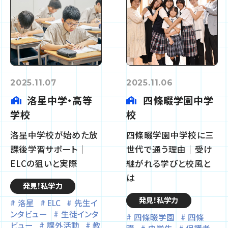
2025.11.07
2025.11.06
洛星中学・高等
四條畷学園中学
学校
校
洛星中学校が始めた放
四條畷学園中学校に三
課後学習サポート｜
世代で通う理由｜受け
ELCの狙いと実際
継がれる学びと校風と
は
発見！私学力
発見！私学力
洛星
ELC
先生イ
ンタビュー
生徒インタ
四條畷学園
四條
ビュー
課外活動
教