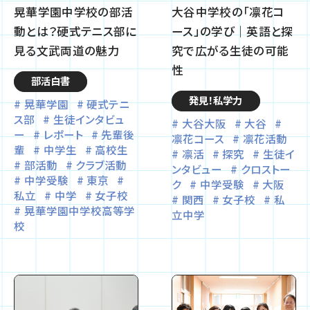
晃華学園中学校の部活
大谷中学校の「凛花コ
動とは？硬式テニス部に
ース」の学び｜英語と探
見る文武両道の魅力
究で広がる生徒の可能
性
部活白書
発見！私学力
晃華学園
硬式テニ
ス部
生徒インタビュ
大谷大阪
大谷
ー
レポート
先輩後
凛花コース
凛花活動
輩
中学生
高校生
凛活
探究
生徒イ
部活動
クラブ活動
ンタビュー
クロストー
中学受験
東京
ク
中学受験
大阪
私立
中学
女子校
関西
女子校
私
晃華学園中学校高等学
立中学
校