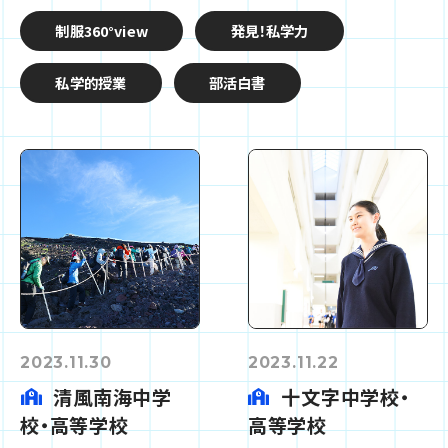
制服360°view
発見！私学力
私学的授業
部活白書
2023.11.30
2023.11.22
清風南海中学
十文字中学校・
校・高等学校
高等学校