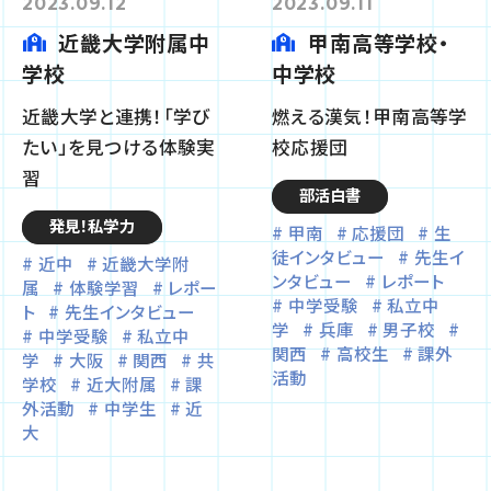
2023.09.12
2023.09.11
近畿大学附属中
甲南高等学校・
学校
中学校
近畿大学と連携！「学び
燃える漢気！甲南高等学
たい」を見つける体験実
校応援団
習
部活白書
発見！私学力
甲南
応援団
生
徒インタビュー
先生イ
近中
近畿大学附
ンタビュー
レポート
属
体験学習
レポー
中学受験
私立中
ト
先生インタビュー
学
兵庫
男子校
中学受験
私立中
関西
高校生
課外
学
大阪
関西
共
活動
学校
近大附属
課
外活動
中学生
近
大