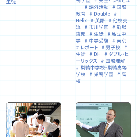
鴨学園
先生インタビュ
生徒
ー
課外活動
国際
教育
Double
Helix
英語
他校交
流
市川学園
駒場
東邦
生徒
私立中
学
中学受験
東京
レポート
男子校
生徒
DH
ダブル・ヒ
ーリックス
国際理解
巣鴨中学校・巣鴨高等
学校
巣鴨学園
高
校