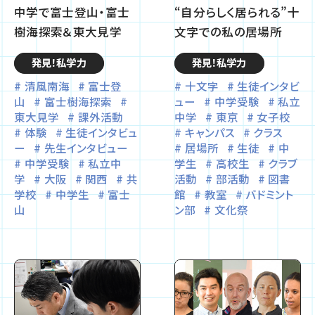
中学で富士登山・富士
“自分らしく居られる”十
樹海探索＆東大見学
文字での私の居場所
発見！私学力
発見！私学力
清風南海
富士登
十文字
生徒インタビ
山
富士樹海探索
ュー
中学受験
私立
東大見学
課外活動
中学
東京
女子校
体験
生徒インタビュ
キャンパス
クラス
ー
先生インタビュー
居場所
生徒
中
中学受験
私立中
学生
高校生
クラブ
学
大阪
関西
共
活動
部活動
図書
学校
中学生
富士
館
教室
バドミント
山
ン部
文化祭