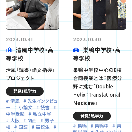
2023.10.31
2023.10.30
清風中学校・高
巣鴨中学校・高
等学校
等学校
清風「読書・論文指導」
巣鴨中学校中心の8校
プロジェクト
合同授業とは？医療分
野に挑む「Double
発見！私学力
Helix：Translational
清風
先生インタビュ
Medicine」
ー
小論文
読書
中学受験
私立中学
発見！私学力
大阪
関西
男子
巣鴨
巣鴨中
巣
校
国語
高校生