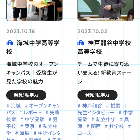
2023.10.16
2023.10.02
海城中学高等学
神戸龍谷中学校
校
高等学校
海城中学校のオープン
チームで生徒に寄り添
キャンパス｜受験生が
い支える！新教育ステー
見た学校の魅力
ジ
発見！私学力
発見！私学力
海城
オープンキャン
神戸龍谷
授業
パス
レポート
先輩
先生インタビュー
中学
後輩
中学受験
男
受験
私立中学
兵
子校
東京
私立中
庫
関西
共学校
学
海城
生徒インタ
コース
ビュー
部活動
先輩