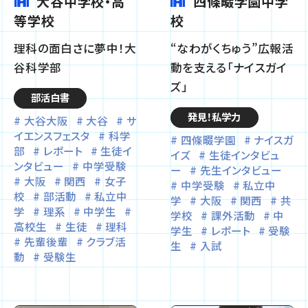
大谷中学校・高
四條畷学園中学
等学校
校
理科の面白さに夢中！大
“なわがくちゅう”広報活
谷科学部
動を支える「ナイスガイ
ズ」
部活白書
発見！私学力
大谷大阪
大谷
サ
イエンスフェスタ
科学
四條畷学園
ナイスガ
部
レポート
生徒イ
イズ
生徒インタビュ
ンタビュー
中学受験
ー
先生インタビュー
大阪
関西
女子
中学受験
私立中
校
部活動
私立中
学
大阪
関西
共
学
理系
中学生
学校
課外活動
中
高校生
生徒
理科
学生
レポート
受験
先輩後輩
クラブ活
生
入試
動
受験生