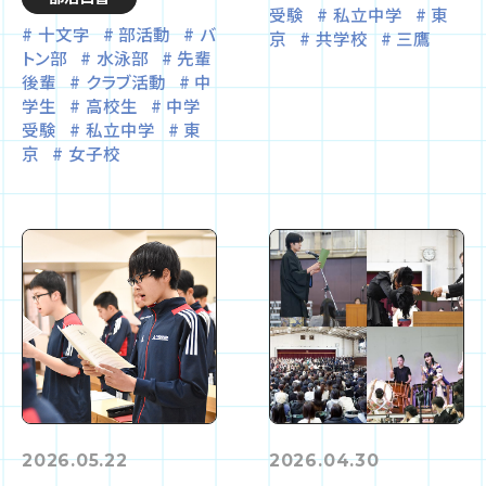
受験
私立中学
東
十文字
部活動
バ
京
共学校
三鷹
トン部
水泳部
先輩
後輩
クラブ活動
中
学生
高校生
中学
受験
私立中学
東
京
女子校
2026.05.22
2026.04.30