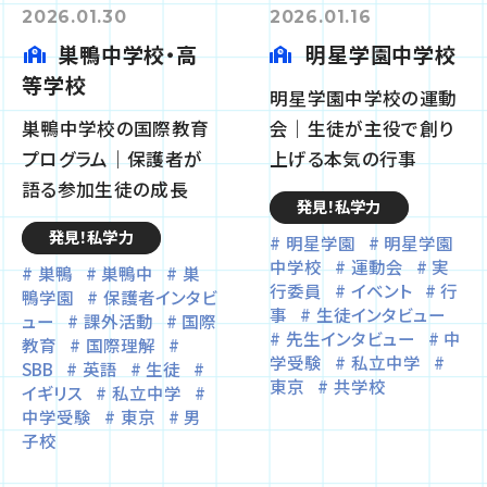
2026.01.30
2026.01.16
巣鴨中学校・高
明星学園中学校
等学校
明星学園中学校の運動
巣鴨中学校の国際教育
会｜生徒が主役で創り
プログラム｜保護者が
上げる本気の行事
語る参加生徒の成長
発見！私学力
発見！私学力
明星学園
明星学園
中学校
運動会
実
巣鴨
巣鴨中
巣
行委員
イベント
行
鴨学園
保護者インタビ
事
生徒インタビュー
ュー
課外活動
国際
先生インタビュー
中
教育
国際理解
学受験
私立中学
SBB
英語
生徒
東京
共学校
イギリス
私立中学
中学受験
東京
男
子校