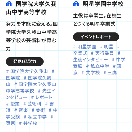
国学院大学久我
明星学園中学校
山中学高等学校
主役は卒業生。在校生
努力を才能に変える。国
とつくる明星卒業式
学院大学久我山中学高
イベントレポート
等学校の芸術科が育む
明星学園
明星
力
卒業式
実行委員
生徒インタビュー
中学
発見！私学力
受験
私立中学
東
国学院大学久我山
京
共学校
三鷹
国学院
国学院久我
山
国学院大学久我山
中学高等学校
先生イ
ンタビュー
レポート
授業
芸術科
書
道
音楽
美術
中
学受験
私立中学
東京
共学校