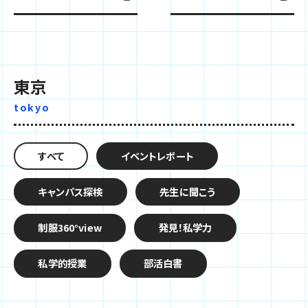
東京
tokyo
すべて
イベントレポート
キャンパス探検
先生に聞こう
制服360°view
発見！私学力
私学的授業
部活白書