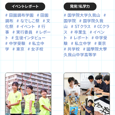
イベントレポート
発見！私学力
田園調布学園
田園
国学院大学久我山
調布
なでしこ祭
文
国学院
国学院久我
化祭
イベント
行
山
STクラス
CCクラ
事
実行委員
レポー
ス
卒業生
イベン
ト
生徒インタビュー
ト
レポート
中学受
中学受験
私立中
験
私立中学
東京
学
東京
女子校
共学校
國學院大學
久我山中学高等学