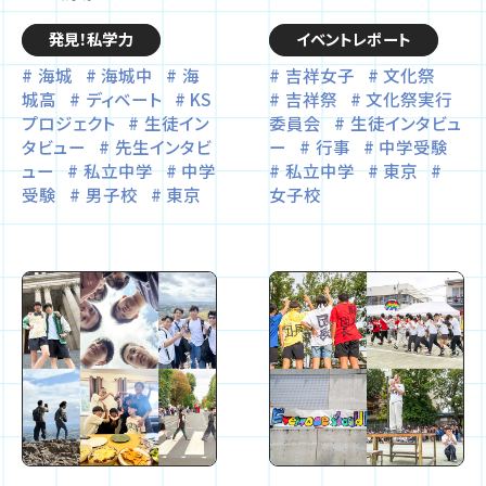
発見！私学力
イベントレポート
海城
海城中
海
吉祥女子
文化祭
城高
ディベート
KS
吉祥祭
文化祭実行
プロジェクト
生徒イン
委員会
生徒インタビュ
タビュー
先生インタビ
ー
行事
中学受験
ュー
私立中学
中学
私立中学
東京
受験
男子校
東京
女子校