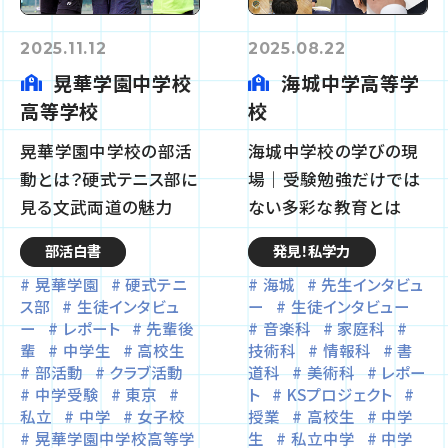
2025.11.12
2025.08.22
晃華学園中学校
海城中学高等学
高等学校
校
晃華学園中学校の部活
海城中学校の学びの現
動とは？硬式テニス部に
場｜受験勉強だけでは
見る文武両道の魅力
ない多彩な教育とは
部活白書
発見！私学力
晃華学園
硬式テニ
海城
先生インタビュ
ス部
生徒インタビュ
ー
生徒インタビュー
ー
レポート
先輩後
音楽科
家庭科
輩
中学生
高校生
技術科
情報科
書
部活動
クラブ活動
道科
美術科
レポー
中学受験
東京
ト
KSプロジェクト
私立
中学
女子校
授業
高校生
中学
晃華学園中学校高等学
生
私立中学
中学