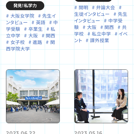
発見！私学力
開明
弁論大会
生徒インタビュー
先生
大阪女学院
先生イ
インタビュー
中学受
ンタビュー
英語
中
験
大阪
関西
共
学受験
卒業生
私
学校
私立中学
イベ
立中学
大阪
関西
ント
課外授業
女子校
進路
関
西学院大学
2023.06.22
2023.05.16