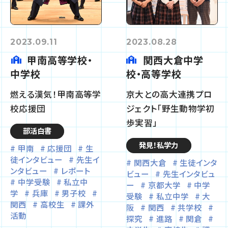
2023.09.11
2023.08.28
甲南高等学校・
関西大倉中学
中学校
校・高等学校
燃える漢気！甲南高等学
京大との高大連携プロ
校応援団
ジェクト「野生動物学初
歩実習」
部活白書
発見！私学力
甲南
応援団
生
徒インタビュー
先生イ
関西大倉
生徒インタ
ンタビュー
レポート
ビュー
先生インタビュ
中学受験
私立中
ー
京都大学
中学
学
兵庫
男子校
受験
私立中学
大
関西
高校生
課外
阪
関西
共学校
活動
探究
進路
関倉