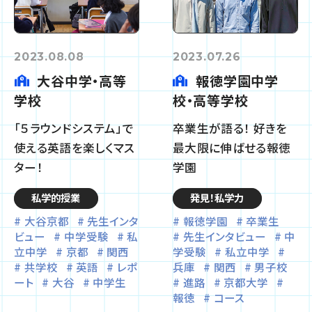
2023.08.08
2023.07.26
大谷中学・高等
報徳学園中学
学校
校・高等学校
「５ラウンドシステム」で
卒業生が語る！ 好きを
使える英語を楽しくマス
最大限に伸ばせる報徳
ター！
学園
私学的授業
発見！私学力
大谷京都
先生インタ
報徳学園
卒業生
ビュー
中学受験
私
先生インタビュー
中
立中学
京都
関西
学受験
私立中学
共学校
英語
レポ
兵庫
関西
男子校
ート
大谷
中学生
進路
京都大学
報徳
コース