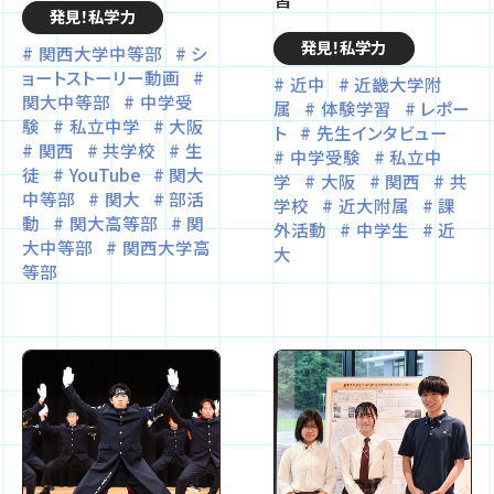
発見！私学力
発見！私学力
関西大学中等部
シ
ョートストーリー動画
近中
近畿大学附
関大中等部
中学受
属
体験学習
レポー
験
私立中学
大阪
ト
先生インタビュー
関西
共学校
生
中学受験
私立中
徒
YouTube
関大
学
大阪
関西
共
中等部
関大
部活
学校
近大附属
課
動
関大高等部
関
外活動
中学生
近
大中等部
関西大学高
大
等部