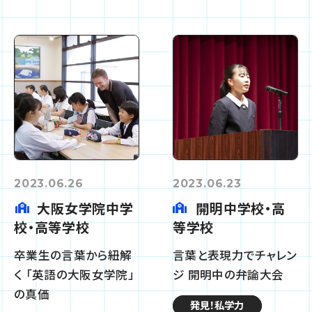
2023.06.26
2023.06.23
大阪女学院中学
開明中学校・高
校・高等学校
等学校
卒業生の言葉から紐解
言葉と表現力でチャレン
く 「英語の大阪女学院」
ジ 開明中の弁論大会
の真価
発見！私学力