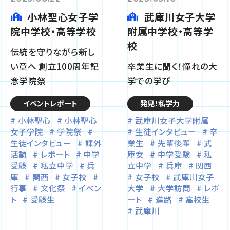
小林聖心女子学
武庫川女子大学
院中学校・高等学校
附属中学校・高等学
校
伝統を守りながら新し
い章へ 創立100周年記
卒業生に聞く！憧れの大
念学院祭
学での学び
イベントレポート
発見！私学力
小林聖心
小林聖心
武庫川女子大学附属
女子学院
学院祭
生徒インタビュー
卒
生徒インタビュー
課外
業生
先輩後輩
武
活動
レポート
中学
庫女
中学受験
私
受験
私立中学
兵
立中学
兵庫
関西
庫
関西
女子校
女子校
武庫川女子
行事
文化祭
イベン
大学
大学訪問
レポ
ト
受験生
ート
進路
高校生
武庫川