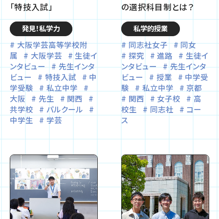
「特技入試」
の選択科目制とは？
発見！私学力
私学的授業
大阪学芸高等学校附
同志社女子
同女
属
大阪学芸
生徒イ
探究
進路
生徒イ
ンタビュー
先生インタ
ンタビュー
先生インタ
ビュー
特技入試
中
ビュー
授業
中学受
学受験
私立中学
験
私立中学
京都
大阪
先生
関西
関西
女子校
高
共学校
パルクール
校生
同志社
コー
中学生
学芸
ス