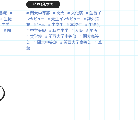
発見！私学力
書館
関大中等部
関大
文化祭
生徒イ
生徒
ンタビュー
先生インタビュー
課外活
中学
動
行事
中学生
高校生
生徒会
阪
関
中学受験
私立中学
大阪
関西
共学校
関西大学中等部
関大高等
部
関大中等部
関西大学高等部
葦
葉