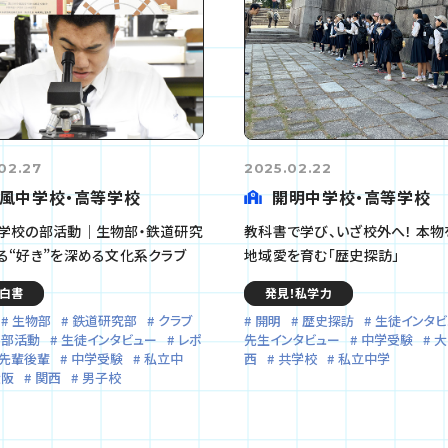
02.27
2025.02.22
風中学校・高等学校
開明中学校・高等学校
学校の部活動｜生物部・鉄道研究
教科書で学び、いざ校外へ！ 本物
る“好き”を深める文化系クラブ
地域愛を育む「歴史探訪」
白書
発見！私学力
生物部
鉄道研究部
クラブ
開明
歴史探訪
生徒インタビ
部活動
生徒インタビュー
レポ
先生インタビュー
中学受験
大
先輩後輩
中学受験
私立中
西
共学校
私立中学
大阪
関西
男子校