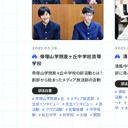
2025.03.26
2025.
帝塚山学院泉ヶ丘中学校高等
清
学校
清風中
帝塚山学院泉ヶ丘中学校の部活動とは？
部に見
創部から始まったメディア放送部の活動
部活
部活白書
清風
活動
帝塚山学院泉ヶ丘
メディア放送部
ート
生徒インタビュー
先生インタビュー
部
学
活動
クラブ活動
先輩後輩
中学受
験
私立中学
共学校
大阪
関西