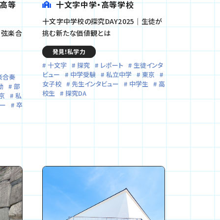
・高等
十文字中学・高等学校
十文字中学校の探究DAY2025｜生徒が
・弦楽合
挑む新たな価値観とは
発見！私学力
十文字
探究
レポート
生徒インタ
ビュー
中学受験
私立中学
東京
楽合奏
女子校
先生インタビュー
中学生
高
動
部
校生
探究DA
京
私
ー
卒