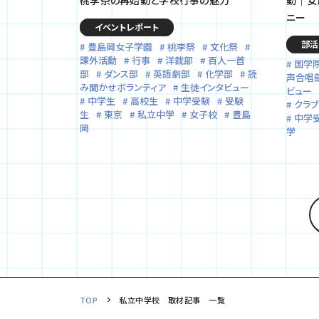
ニー
イベントレポート
部活
豊島岡女子学園
桃李祭
文化祭
課外活動
行事
洋裁部
百人一首
国学
部
ダンス部
英語劇部
化学部
読
声合唱
み聞かせボランティア
生徒インタビュー
ビュー
中学生
高校生
中学受験
受験
クラ
生
東京
私立中学
女子校
豊島
中学
岡
学
TOP
私立中学校 取材記事 一覧