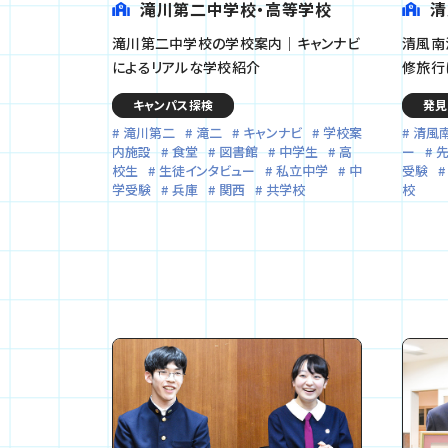
滝川第二中学校・高等学校
清
滝川第二中学校の学校案内｜キャンナビ
清風南
によるリアルな学校紹介
修旅行
キャンパス探検
発見
滝川第二
滝二
キャンナビ
学校案
清風
内施設
食堂
図書館
中学生
高
ー
先
校生
生徒インタビュー
私立中学
中
受験
学受験
兵庫
関西
共学校
校