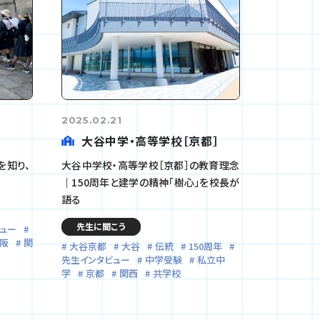
2025.02.21
大谷中学・高等学校［京都］
を知り、
大谷中学校・高等学校［京都］の教育理念
｜150周年と建学の精神「樹心」を校長が
語る
先生に聞こう
ュー
阪
関
大谷京都
大谷
伝統
150周年
先生インタビュー
中学受験
私立中
学
京都
関西
共学校