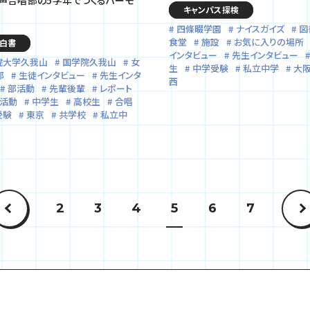
キャンパス探検
四條畷学園
ナイスガイズ
図
食堂
施設
お気に入りの場所
白書
インタビュー
先生インタビュー
院大学久我山
国学院久我山
女
生
中学受験
私立中学
大
部
生徒インタビュー
先生インタ
西
部活動
先輩後輩
レポート
ブ活動
中学生
高校生
合唱
受験
東京
共学校
私立中
2
3
4
5
6
7