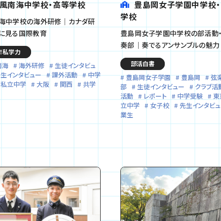
風南海中学校・高等学校
豊島岡女子学園中学校
学校
海中学校の海外研修｜カナダ研
に見る国際教育
豊島岡女子学園中学校の部活動
奏部｜奏でるアンサンブルの魅力
！私学力
部活白書
南海
海外研修
生徒インタビュ
生インタビュー
課外活動
中学
豊島岡女子学園
豊島岡
弦
私立中学
大阪
関西
共学
部
生徒インタビュー
クラブ活
活動
レポート
中学受験
東
立中学
女子校
先生インタビュ
業生