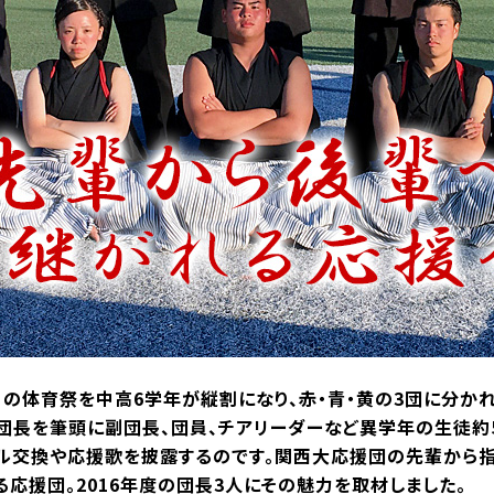
月の体育祭を中高6学年が縦割になり、赤・青・黄の3団に分か
団長を筆頭に副団長、団員、チアリーダーなど異学年の生徒約
ル交換や応援歌を披露するのです。関西大応援団の先輩から
応援団。2016年度の団長3人にその魅力を取材しました。