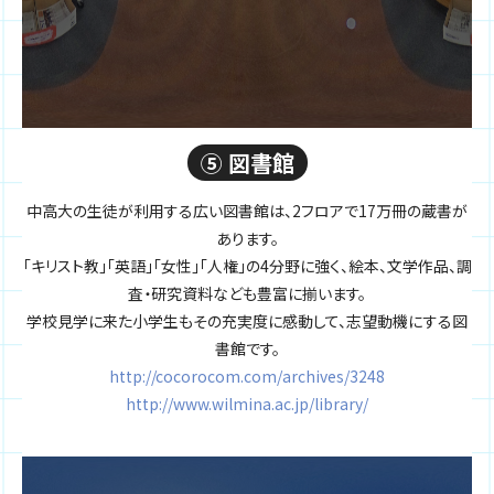
⑤ 図書館
中高大の生徒が利用する広い図書館は、2フロアで17万冊の蔵書が
あります。
「キリスト教」「英語」「女性」「人権」の4分野に強く、絵本、文学作品、調
査・研究資料なども豊富に揃います。
学校見学に来た小学生もその充実度に感動して、志望動機にする図
書館です。
http://cocorocom.com/archives/3248
http://www.wilmina.ac.jp/library/