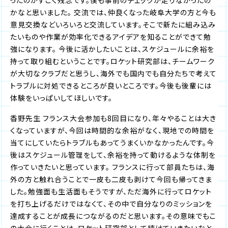
ったのがすごく残念です。僕も事前のチェックが足りなかったの
かなと思いました。 交流では、仲良くなった岐阜大学の方と今も
意見交換などいろいろと交流しています。そこで新たに組み込み
たいものや作業が効率化できるアイデアを知ることができて勉
強になります。 今後に活かしたいことは、スケジュールに余裕を
持って取り組むということです。ロケット研究部は、チームワーク
が大切なクラブだと思うし、海外でも国内でも自分たちで考えて
トラブルに対処できるところが良いところです。今後も後輩には
体験をいっぱいしてほしいです。
香野先生 フランス大会参加も8回目になり、年々やることは大き
くなっていますが、今回は時間的な余裕がなく、現地での時間を
当てにしていたらトラブルもあってうまくいかなかったんです。今
後はスケジュール管理をして、余裕を持って動けるような体制を
作っていきたいと思っています。 フランスに行って部員たちは、海
外の方と触れ合うことで一皮も二皮も剥けて今回も帰ってきま
した。勉強面も生活面もそうですが、ただ海外に行ってロケット
を打ち上げるだけではなくて、その中で自分なりのミッションを
達成することが成長につながるのだと思います。その意味でもこ