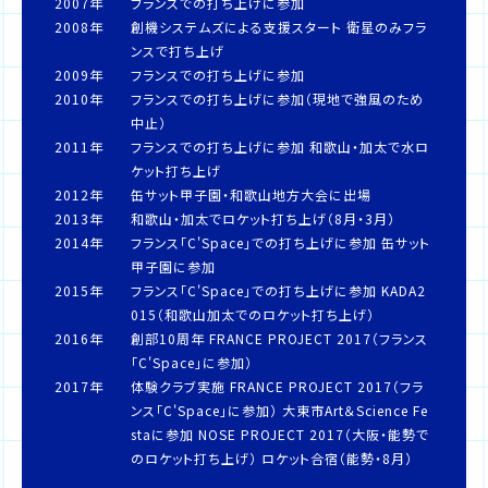
2007年
フランスでの打ち上げに参加
2008年
創機システムズによる支援スタート 衛星のみフラ
ンスで打ち上げ
2009年
フランスでの打ち上げに参加
2010年
フランスでの打ち上げに参加（現地で強風のため
中止）
2011年
フランスでの打ち上げに参加 和歌山・加太で水ロ
ケット打ち上げ
2012年
缶サット甲子園・和歌山地方大会に出場
2013年
和歌山・加太でロケット打ち上げ（8月・3月）
2014年
フランス「C'Space」での打ち上げに参加 缶サット
甲子園に参加
2015年
フランス「C'Space」での打ち上げに参加 KADA2
015（和歌山加太でのロケット打ち上げ）
2016年
創部10周年 FRANCE PROJECT 2017（フランス
「C'Space」に参加）
2017年
体験クラブ実施 FRANCE PROJECT 2017（フラ
ンス「C'Space」に参加） 大東市Art＆Science Fe
staに参加 NOSE PROJECT 2017（大阪・能勢で
のロケット打ち上げ） ロケット合宿（能勢・8月）