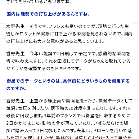
させてもらっていると思いますね。
――国内は能勢での打ち上げがあるんですね。
水野先生 そうです。フランスも良いのですが、現地に行った生
徒しかロケットが実際に打ち上がる瞬間を見られないので、国内
の打ち上げにも大きな意味があると思っています。
香野先生 今年は能勢で2回飛ばす予定です。感動的な瞬間を
皆で味わえますし、それを回収してデータがちゃんと取れている
かどうかを確認するのもドキドキです。
――衛星でのデータというのは、具体的にどういうものを測定する
のですか。
香野先生 上空から静止画や動画を撮ったり、気候データとして
気温、気圧を測ったり、落下時の加速度を測ったりします。それを
最後に回収します。3年前のフランスでは衛星を回収するために
2日かかりました。動物の骨が落ちていたり、いばらだらけの場
所に踏み入って2日間探したんです。去年は、ドローンを用いて落
ちた辺りを探しましたが、最終的には草むらを分け入って自分た