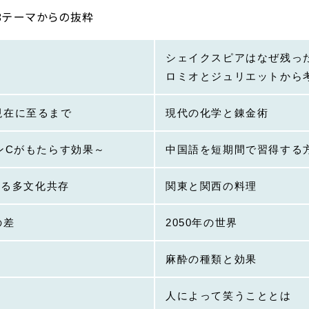
78テーマからの抜粋
シェイクスピアはなぜ残っ
ロミオとジュリエットから
現在に至るまで
現代の化学と錬金術
ンCがもたらす効果～
中国語を短期間で習得する
える多文化共存
関東と関西の料理
の差
2050年の世界
麻酔の種類と効果
人によって笑うこととは