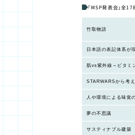
「MSP発表会」全1
竹取物語
日本語の表記体系が
肌vs紫外線～ビタミ
STARWARSから考
人や環境による味覚
夢の不思議
サスティナブル建築