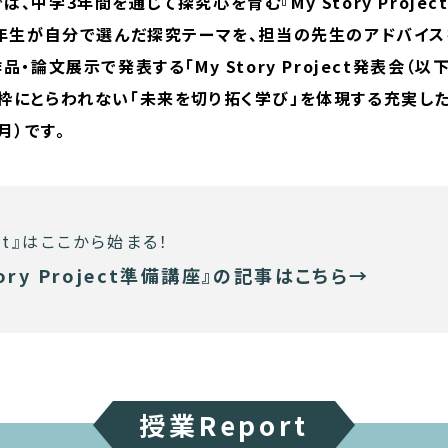
では、中学3年間を通じて探究心を育む『My Story Proje
3年生が自分で選んだ探究テーマを、担当の先生のアドバイス
・論文展示で発表する「My Story Project発表会（以
枠にとらわれない「未来を切り拓く学び」を体現する充実した
月）です。
ject』はここから始まる！
tory Project準備講座』の記事はこちら→
授業Report