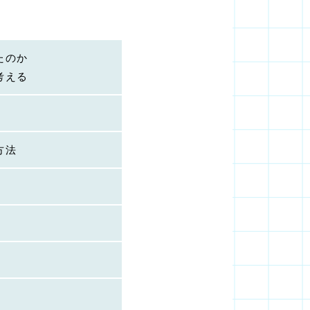
たのか
考える
方法