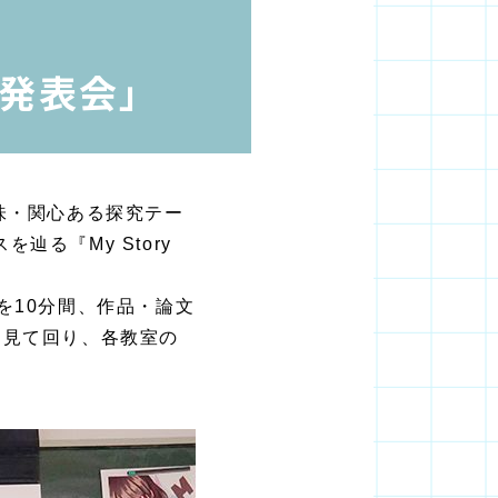
P）発表会」
味・関心ある探究テー
る『My Story
。
を10分間、作品・論文
を見て回り、各教室の