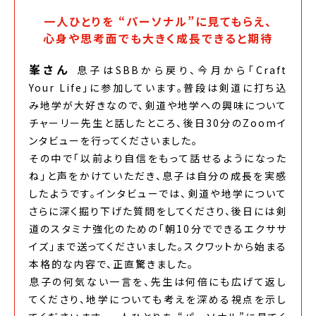
一人ひとりを “パーソナル”に見てもらえ、
心身や思考面でも大きく成長できると期待
峯さん
息子はSBBから戻り、今月から「Craft
Your Life」に参加しています。普段は剣道に打ち込
み地学が大好きなので、剣道や地学への興味について
チャーリー先生と話したところ、後日30分のZoomイ
ンタビューを行ってくださいました。
その中で「以前より自信をもって話せるようになった
ね」と声をかけていただき、息子は自分の成長を実感
したようです。インタビューでは、剣道や地学について
さらに深く掘り下げた質問をしてくださり、後日には剣
道のスタミナ強化のための「朝10分でできるエクササ
イズ」まで送ってくださいました。スクワットから始まる
本格的な内容で、正直驚きました。
息子の何気ない一言を、先生は何倍にも広げて返し
てくださり、地学についても考えを深める視点を示し