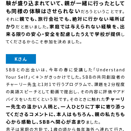
験が盛り込まれていて、親が一緒に行ったとして
も同様の体験はさせられない
だろうということです。
親でも、旅行会社でも、絶対に行かない場所ば
それに
かり
家庭では与えられない経験を、出
だと思いました。
来る限りの安心・安全を配慮したうえで学校が提供
し
てくださるからこそ参加を決めました。
Kさん
SBBとの出会いは、今年の春に受講した「Understand
Your Self」＜＊＞がきっかけでした。SBBの共同創設者の
チャーリー先生と1対1で行うプログラムで、課題を2分程度
の英語スピーチとして動画で提出し、その内容に評価やアド
チャーリ
バイスをいただくという形です。そのときに触れた
ー先生の温かい人柄と、一人ひとりに丁寧に寄り添っ
てくださるコメントに、本人はもちろん、親の私たちも
心から感動し、SBBへ関心が高まり
ました。
息子は家庭の方針で、1歳の頃から毎年海外へ連れて行き、