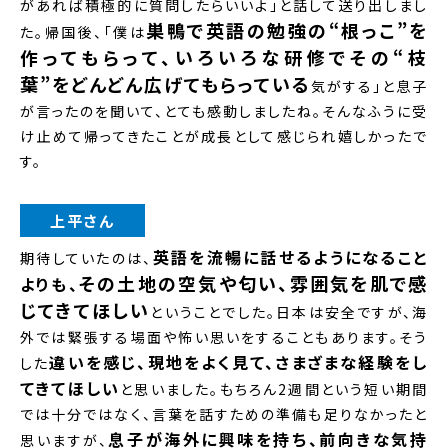
があれば積極的に質問したらいいよ」と話して送り出しまし
巣鴨で英語の勉強の“根っこ”を
た。帰国後、「僕は
作ってもらって、いろいろな研修でその“枝
葉”をどんどん広げてもらっている
気がする」と息子
が言ったのを聞いて、とても感動しましたね。そんなふうに受
け止めて帰ってきたことが成長として感じられ嬉しかったで
す。
上平さん
英語を流暢に話せるようになること
期待していたのは、
その土地の空気や匂い、雰囲気を肌で感
よりも、
じてきてほしい
ということでした。日本は安全ですが、海
外では緊張する場面や怖い思いをすることもあります。そう
違いを感じ、現地をよく見て、さまざまな経験をし
した
てきてほしい
と思いました。もちろん2週間という短い期間
では十分ではなく、言葉を話すための準備も足りなかったと
息子が海外に興味を持ち、前向きな気持
思いますが、