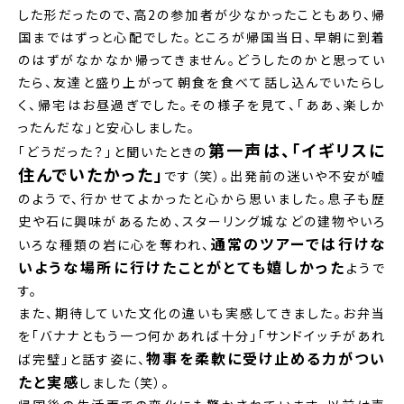
した形だったので、高2の参加者が少なかったこともあり、帰
国まではずっと心配でした。ところが帰国当日、早朝に到着
のはずがなかなか帰ってきません。どうしたのかと思ってい
たら、友達と盛り上がって朝食を食べて話し込んでいたらし
く、帰宅はお昼過ぎでした。その様子を見て、「ああ、楽しか
ったんだな」と安心しました。
第一声は、「イギリスに
「どうだった？」と聞いたときの
住んでいたかった」
です（笑）。出発前の迷いや不安が嘘
のようで、行かせてよかったと心から思いました。息子も歴
史や石に興味があるため、スターリング城などの建物やいろ
通常のツアーでは行けな
いろな種類の岩に心を奪われ、
いような場所に行けたことがとても嬉しかった
ようで
す。
また、期待していた文化の違いも実感してきました。お弁当
を「バナナともう一つ何かあれば十分」「サンドイッチがあれ
物事を柔軟に受け止める力がつい
ば完璧」と話す姿に、
たと実感
しました（笑）。