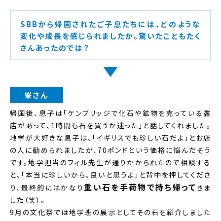
SBBから帰国されたご子息たちには、どのような
変化や成長を感じられましたか。驚いたこともたく
さんあったのでは？
峯さん
帰国後、息子は「ケンブリッジで化石や鉱物を売っている露
店があって、1時間も石を買うか迷った」と話してくれました。
地学が大好きな息子は、「イギリスでも珍しい石だよ」とお店
の人に勧められましたが、70ポンドという価格に悩んだそう
です。地学担当のフィル先生が通りかかられたので相談する
と、「本当に珍しいから、良いと思うよ」と背中を押してくださ
重い石を手荷物で持ち帰って
り、最終的にはかなり
きま
した（笑）。
9月の文化祭では地学班の展示としてその石を紹介しました