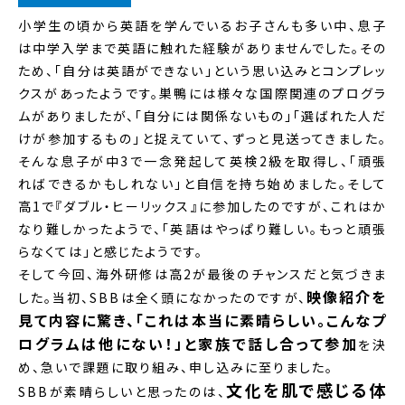
小学生の頃から英語を学んでいるお子さんも多い中、息子
は中学入学まで英語に触れた経験がありませんでした。その
ため、「自分は英語ができない」という思い込みとコンプレッ
クスがあったようです。巣鴨には様々な国際関連のプログラ
ムがありましたが、「自分には関係ないもの」「選ばれた人だ
けが参加するもの」と捉えていて、ずっと見送ってきました。
そんな息子が中3で一念発起して英検2級を取得し、「頑張
ればできるかもしれない」と自信を持ち始めました。そして
高1で『ダブル・ヒーリックス』に参加したのですが、これはか
なり難しかったようで、「英語はやっぱり難しい。もっと頑張
らなくては」と感じたようです。
そして今回、海外研修は高2が最後のチャンスだと気づきま
映像紹介を
した。当初、SBBは全く頭になかったのですが、
見て内容に驚き、「これは本当に素晴らしい。こんなプ
ログラムは他にない！」と家族で話し合って参加
を決
め、急いで課題に取り組み、申し込みに至りました。
文化を肌で感じる体
SBBが素晴らしいと思ったのは、