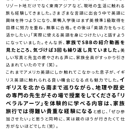
リゾート地だけでなく東南アジアなど、現地の生活に触れる
旅も経験してきました。さまざまな言語に出会う中で英語に
興味を持つようになり、巣鴨入学後はまず英検準1級取得を
目標に努力を重ね、無事に合格。その後は「英語力をもっと
活かしたい」「実際に使える英語を身につけたい」と話すよう
家族でSBBの紹介動画を
になっていました。そんな折、
見たところ、気づけば3回も繰り返し見ていました。
美
しい写真と先生の癒やされる声に、家族全員がすっかり引き
込まれていたのです（笑）。
これまでアメリカ英語にしか触れてこなかった息子が、イギ
イ
リス英語に触れられる良い機会になる点も魅力でした。
ギリスを北から南まで巡りながら、地理や歴史
の専門の先生がその場で授業をしてくださる「リ
ベラルアーツ」を体験的に学べる内容は、家族
旅行では得難い貴重な経験になる
と感じ、「ぜひ参
加させたい」と思うと同時に、実は親のほうが行きたくて仕
方がないほどでした（笑）。