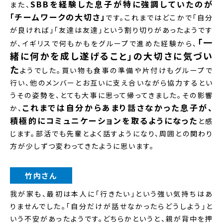
SBBを経験した息子が特に強調していたのが
また、
「チームワークの大切さ」
です。これまではどこかで「自分
が良ければ」「友達は友達」という割り切りがあったようです
「一
が、イギリスで何もかもをグループで進めた経験から、
緒に何かを成し遂げること」の大切さに気づい
た
ようでした。買い物も食事の準備や片付けもグループで
行い、他のメンバーとお互いに支え合いながら協力するとい
うその姿勢を、とても大事に思って帰ってきました。その影響
これまでは自分からあまり話さなかった息子が、
か、
積極的にコミュニケーションを取るようになった
と感
じます。部活でも先輩とよく話すようになり、周囲との関わり
方が少しずつ変わってきたように思います。
竹内さん
我が家も、最初は本人に「行きたい」という強い気持ちはあ
りませんでした。「自分だけが話せなかったらどうしよう」と
いう不安があったようです。どちらかというと、親が背中を押