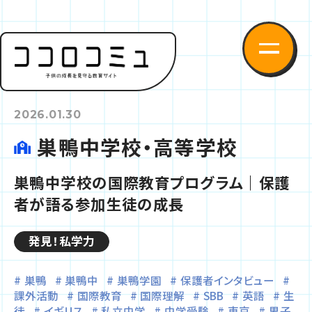
2026.01.30
巣鴨中学校・高等学校
巣鴨中学校の国際教育プログラム｜保護
者が語る参加生徒の成長
発見！私学力
巣鴨
巣鴨中
巣鴨学園
保護者インタビュー
課外活動
国際教育
国際理解
SBB
英語
生
徒
イギリス
私立中学
中学受験
東京
男子