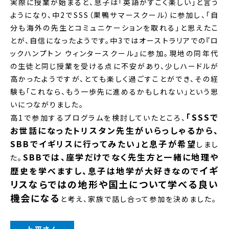
実際に授業が始まると、息子は「英語がすごく楽しい」と言う
ようになり、中2でSSS（巣鴨サマースクール）に参加し、「自
分も海外の先生とコミュニケーションを取れる」と思えたこ
とが、自信になったようです。中3ではオーストラリアでの『ロ
ックハンプトン ウィンタースクール』に参加。現地の同年代
の生徒と同じ授業を受ける点に不安があり、少しハードルが
高かったようですが、とても楽しく過ごすことができ、その経
験も「これなら、もう一歩先に進めるかもしれない」という思
いにつながりました。
「SSSで
高1で参加するプログラムを検討していたところ、
お世話になったトリスタン先生がいらっしゃるから、
SBBでイギリスに行ってみたい」と息子が希望
しまし
SBBでは、座学だけでなく先生方と一緒に地理や
た。
イギ
歴史を学べますし、息子は地学が大好きなので
リスならではの地形や国土について学べる良い
機会になる
と考え、家族で話し合って参加を決めました。