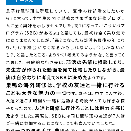
上平さん
息子は籠球班に所属していて、「夏休みは部活をしたいか
ら」と言って、中学生の間は巣鴨のさまざまな研修プログラ
ムに全く興味を示しませんでした。高1になって、「こういうプ
ログラム（SBB）があるよ」と話しても、最初は全く乗り気で
はありませんでしたが、「高2になったら部活も最後の年にな
り、行ける機会がなくなるかもしれないよ。今しかないか
も？」と話したところ、ようやく「考えてみようかな」と言ってく
部活の先輩に相談したり、
れました。最終的な行き先は、
先生方が作られた動画を見て比較したりしながら、最
後は自分なりに考えてSBBに決めた
ようです。
巣鴨の海外研修は、学校の友達と一緒に行ける
ことも大きな魅力の一つ
です。息子は、中学に入学後、
友達と過ごす時間や一緒に活動する時間がとても好きな様
友達と研修に行けることには魅力を感じ
子だったので、
た
ようでした。実際に、SBBには同じ籠球班の友達が7人ほ
ど一緒に参加することになり、とても喜んでいましたね。
もう一つの決め手は、費用面
です。今、自分たちで海外へ