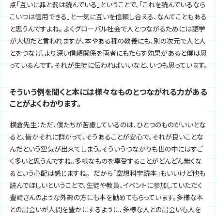
点「互いに罪と罰は読んでいる」ということで、「これを読んでいるなら
こいつは信用できる」と一気に互いを信頼し合える、なんてこともある
と思うんですよね。 よくグローバル社会で人とつながるためには語学
が大切だと言われますが、本やある種の教養にも、別の次元で人と人
とをつなげ、より深い信頼関係を両者にもたらす効果があると僕は思
っているんです。それが生徒に伝わればいいなと、いつも思っています。
そういう例を聞くと本には様々なものとつながれる力がある
ことがよくわかります。
横倉先生：ただ、僕たちが苦慮しているのは、ひとつのものがいいとな
ると、皆がそれに群がって、そうあることが安心で、それが良いことな
んだという空気が出来てしまう。そういうつながりも世の中にはすご
く多いと思うんですね。多様なものを享受することがどんどん無くな
るという心配は感じますね。 だから「空想科学読本」もいいけど他も
読んでほしいということで、生徒や教員、イベントに参加していただく
豊﨑さんのような外部の方にも本を勧めてもらっています。多様な本
との出会いが人間を豊かにするように、多様な人との出会いも人を