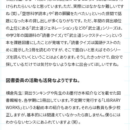
けられたらいいなと思っています。ただ、実際にはなかなか難しいです
ね（笑）。「空想科学読本」や「君の膵臓をたべたい」といった世間で話
題になった本の貸し出しが多くなりがちです。 ただ、年間の貸出順位
の上位にある「武士道ジェネレーション」などの「武士道」シリーズは、
中学2年の国語科の「読書クイズ」で「武士道シックスティーン」という
本を課題図書にしたことが発端です。「読書クイズは国語テストのた
めに提示した1冊を読むのですが、そこで面白いと思えばそのシリー
ズを読んでいくということはよくあります。そうしたきっかけで、自分で
探しているだけでは気付かないような本に出会ってほしいですね。
図書委員の活動も活発なようですね。
横倉先生：貸出ランキングや先生のお墨付き本紹介などを載せた図
書館報を、各学期に1冊出しています。不定期で発行する「LIBRARY
WORKS」というお勧め本の紹介もあります。それらは教員も多少校
正しますが、基本的には間違えていなかったら直しません。僕らには
わからないセンスにあふれていますよ（笑）。