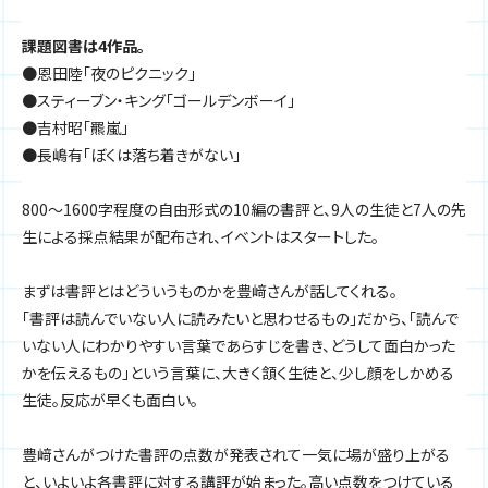
課題図書は4作品。
●恩田陸「夜のピクニック」
●スティーブン・キング「ゴールデンボーイ」
●吉村昭「羆嵐」
●長嶋有「ぼくは落ち着きがない」
800〜1600字程度の自由形式の10編の書評と、9人の生徒と7人の先
生による採点結果が配布され、イベントはスタートした。
まずは書評とはどういうものかを豊﨑さんが話してくれる。
「書評は読んでいない人に読みたいと思わせるもの」だから、「読んで
いない人にわかりやすい言葉であらすじを書き、どうして面白かった
かを伝えるもの」という言葉に、大きく頷く生徒と、少し顔をしかめる
生徒。反応が早くも面白い。
豊﨑さんがつけた書評の点数が発表されて一気に場が盛り上がる
と、いよいよ各書評に対する講評が始まった。高い点数をつけている