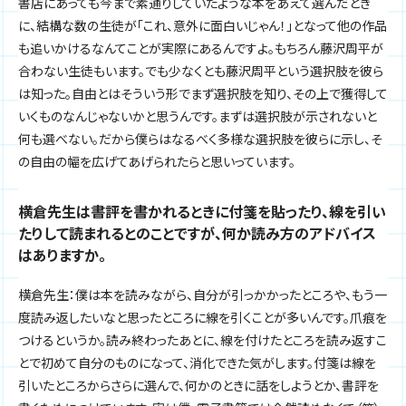
書店にあっても今まで素通りしていたような本をあえて選んだとき
に、結構な数の生徒が「これ、意外に面白いじゃん！」となって他の作品
も追いかけるなんてことが実際にあるんですよ。もちろん藤沢周平が
合わない生徒もいます。でも少なくとも藤沢周平という選択肢を彼ら
は知った。自由とはそういう形でまず選択肢を知り、その上で獲得して
いくものなんじゃないかと思うんです。まずは選択肢が示されないと
何も選べない。だから僕らはなるべく多様な選択肢を彼らに示し、そ
の自由の幅を広げてあげられたらと思いっています。
横倉先生は書評を書かれるときに付箋を貼ったり、線を引い
たりして読まれるとのことですが、何か読み方のアドバイス
はありますか。
横倉先生：僕は本を読みながら、自分が引っかかったところや、もう一
度読み返したいなと思ったところに線を引くことが多いんです。爪痕を
つけるというか。読み終わったあとに、線を付けたところを読み返すこ
とで初めて自分のものになって、消化できた気がします。付箋は線を
引いたところからさらに選んで、何かのときに話をしようとか、書評を