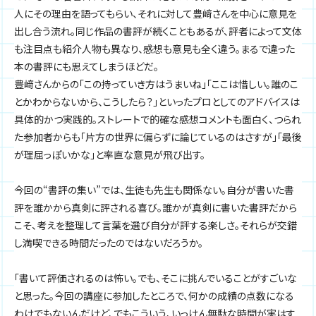
人にその理由を語ってもらい、それに対して豊﨑さんを中心に意見を
出し合う流れ。同じ作品の書評が続くこともあるが、評者によって文体
も注目点も紹介人物も異なり、感想も意見も全く違う。まるで違った
本の書評にも思えてしまうほどだ。
豊﨑さんからの「この持っていき方はうまいね」「ここは惜しい。誰のこ
とかわからないから、こうしたら？」といったプロとしてのアドバイスは
具体的かつ実践的。ストレートで的確な感想コメントも面白く、つられ
た参加者からも「片方の世界に偏らずに論じているのはさすが」「最後
が理屈っぽいかな」と率直な意見が飛び出す。
今回の“書評の集い”では、生徒も先生も関係ない。自分が書いた書
評を誰かから真剣に評される喜び。誰かが真剣に書いた書評だから
こそ、考えを整理して言葉を選び自分が評する楽しさ。それらが交錯
し満喫できる時間だったのではないだろうか。
「書いて評価されるのは怖い。でも、そこに挑んでいることがすごいな
と思った。今回の講座に参加したところで、何かの成績の点数になる
わけでもないんだけど、でもこういう、いっけん無駄な時間が実はす