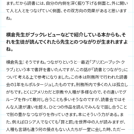
ます。だから読書には、自分の内側を深く掘り下げる側面と、外に開い
て人と人とをつなげていく側面、その双方向の効果があると思います
ね。
横倉先生がブックレビューなどで紹介している本からも、そ
れを生徒が読んでくれたら先生とのつながりが生まれますよ
ね。
横倉先生：そうですね。つながりというと…最近「プリズン・ブック・ク
ラブ」という本で書評を書いたんですが、この話が「読書とつながり」に
ついて考える上で参考になりました。この本は刑務所で行われた読書
会の1年をルポルタージュしたものです。刑務所内で多くの人は孤立し
がちです。とくにアメリカだと宗教や人種が多様なので、その違いでグ
ループを作って敵対し合うことも多いそうなのですが、読書会ではそ
んな人達が違いを超え、ひとつの作品を読んでみんなで話し合うこと
で別の豊かなつながりを作っていきます。本にそういう力がある。ま
た、例えばロシア人でなくても「罪と罰」を世界中の人が読みますが、
人種も言語も違う何の接点もない人たちが一堂に会した時、ただ一