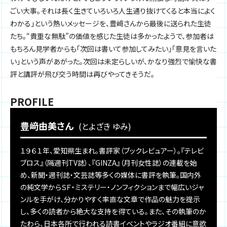
ごい大事。それは長く生きていろいろ人生通り抜けてくると本当によく
わかる」という熱いメッセージを、豊﨑さんから最後に送られた生徒
たち。“貴重な無駄”の価値を感じた生徒は多かったようで、参加者は
もちろん見学者からも「次回は書いて参加してみたい」「意見を言いた
い」という声があがった。次回は未定らしいが、かなり強烈で愉快な書
評と講評が飛び交う時間は再びやってきそうだ。
PROFILE
豊﨑由美さん
(とよざき ゆみ)
１９６１年、愛知県生まれ。書評家（ブックレビュアー）。『テレビ
ブロス』（隔週刊TV誌）、『GINZA』（月刊女性誌）の連載を始
め、新聞・週刊誌・文芸誌等多くの媒体に書評を執筆。国内外
の純文学からＳＦ・ミステリー・ノンフィクションまで幅広いジャ
ンルを手がけ、分かりやすく率直な文章で作品の魅力を提示
し、多くの読者から絶大な支持を得ている。また、その執筆のか
たわら、日本各所で行われる読書イベントやラジオ番組に意欲