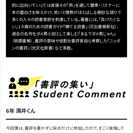
的に出向いていっては直接その「声」を通して聴衆・リスナーに
本の面白さを訴えかけ、笑いと情熱がほとばしる絶妙な語りで
多くの人々の読書意欲を刺激している。著書には、「負けたくな
い」１４歳のための読書ガイド『勝てる読書』（河出書房新社）、
過去の名作をダメ男小説として楽しむ『まるでダメ男じゃん』
（筑摩書房）、書評の意味や役割を書評家自ら考察した『ニッポ
ンの書評』（光文社新書）など多数。
6年 満井くん
今回僕は、書評を書かずに採点だけに参加したので、すごく後悔して