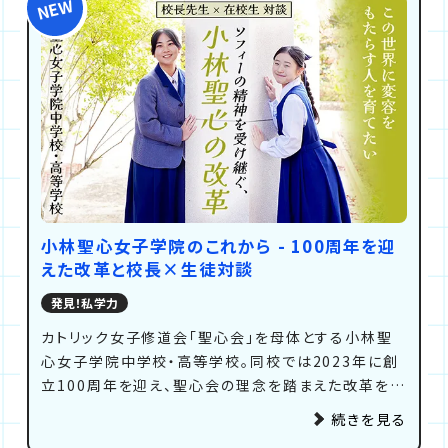
小林聖心女子学院のこれから - 100周年を迎
えた改革と校長×生徒対談
発見！私学力
カトリック女子修道会「聖心会」を母体とする小林聖
心女子学院中学校・高等学校。同校では2023年に創
立100周年を迎え、聖心会の理念を踏まえた改革を進
めつつあります。14代目校長に就任した大原眞実先
続きを見る
生と2名の生徒による対談から、深化する小林聖心女