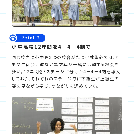
Point 2
小中高校12年間を4－4－4制で
同じ校内に小中高３つの校舎がたつ小林聖心では、行
事や生徒会活動など異学年が一緒に活動する機会も
多い。12年間を3ステージに分けた4－4－4制を導入
しており、それぞれのステージ毎に下級生が上級生の
姿を見ながら学び、つながりを深めていく。