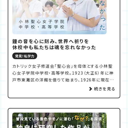
うかがいました。
鐘の音を心に刻み、世界へ祈りを
休校中も私たちは魂を忘れなかった
発見！私学力
カトリック女子修道会「聖心会」を母体とする小林聖
心女子学院中学校・高等学校。1923（大正6）年に神
戸市東灘区の洋館を借りて始まり、1926年に現在の
地に移転。丘の上に高くそびえる塔の鐘（タワーベル）
続きを見る
がキャンパスのシンボルです。小林聖心女子学院の生
徒たちは、毎朝この塔の鐘の音とともに祈りを捧げ、1
日を始めます。
この朝の習慣が、長く途切れることになったのが
2020年春。新型コロナウイルスの流行により長期休
校を余儀なくされた時期でした。学校に行けず、友達