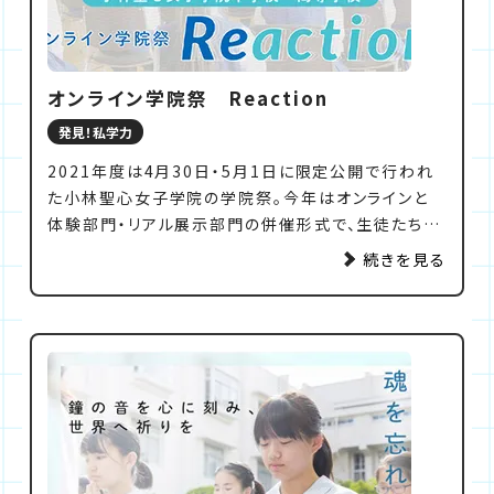
オンライン学院祭 Reaction
発見！私学力
2021年度は4月30日・5月1日に限定公開で行われ
た小林聖心女子学院の学院祭。今年はオンラインと
体験部門・リアル展示部門の併催形式で、生徒たちは
2日間に分散登校して楽しみました。
続きを見る
ホームページを制作して各クラブの活動の様子を発
表し、セレモニーはYouTubeでライブ配信。さらに校
内では感染予防に配慮したうえでクラブ体験・展示、
ラッフル（チャリティーのくじ引き）の実施などオンラ
インとリアルを融合し、テーマ「Reaction」のもと、ア
イデアと可能性の実現に挑戦した、これまでにない学
院祭になったようです。
学院祭コミティーとして活躍した高校3年生と、彼女
たちを支えた先生方に、今年の学院祭についてお話を