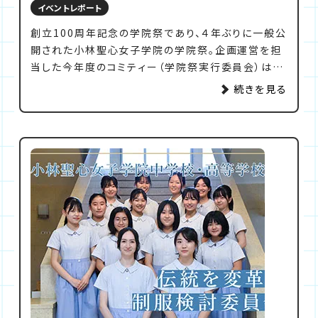
イベントレポート
創立100周年記念の学院祭であり、４年ぶりに一般公
開された小林聖心女子学院の学院祭。企画運営を担
当した今年度のコミティー（学院祭実行委員会）は、
小・中・高の12学年全員が共に集う『Students’
続きを見る
Day』、保護者や受験希望者も参加できる『Come
and See Day』といった恒例の2日間に加えて、卒業
生や旧教職員の方々をお招きする『Homecoming
Day』を3日目に実施。小林聖心の伝統やつながりを
喜び合うとともに、明るい未来に期待を寄せ合う100
周年の学院祭を作り上げました。コミティーが主体的
に取り組み、小林聖心らしさがあふれる学院祭を、メ
ンバーの思いと共に紹介します。