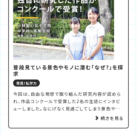
や先生にも会えない。これまであたりまえにあった日
常が、あたりまえでなくなったことに、戸惑いを隠せな
かった生徒たち。そんな彼女たちの心を支えたのが、4
月から毎日動画で配信された、朝の祈りと塔の鐘の
音です。
祈りと鐘の音を絶やさぬことで、小林聖心が守り続け
たものは何だったのでしょう？鐘の音を生徒たちに届
け続けた教員と、鐘の音に支えられた生徒たちに話を
うかがいました。
普段見ている景色やモノに潜む「なぜ?」を探
求
発見！私学力
今回は、自由な発想で取り組んだ研究内容が認めら
れ、作品コンクールで受賞した2名の生徒にインタビ
ューしました。なにげなく見過ごしてしまう景色やモ
ノのなかに気づいた「なぜ?」に一歩踏み込んで調べ
続きを見る
てみたら、楽しい発見の連続だったと話す2人。その視
点や行動力は、「魂を育てる、知性を磨く、実行力を養