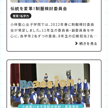
伝統を変革！制服検討委員会
発見！私学力
小林聖心女子学院では、2022年春に制服検討委員
会が発足しました。11年生の委員長・副委員長を中
心に、各学年2名ずつの委員、8年生の広報担当2名の
計14名が集まり、スラックス制服の導入や現行の制
続きを見る
服を検討していきます。自分たちの学校の制服をより
良くしたいという思いから多くの生徒が参加応募し、
選考の末選ばれたメンバーたち。主体性と熱意にあふ
れる制服検討委員会を紹介します。