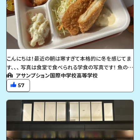
と一緒に写真撮ってみたり......！ これは一生の思い出に
なるのでぜひ一度お友達を誘ってみてください！！！ まだ
まだ寒い日が続きますが体調にはお気をつけください。
そして、アサンプション国際高等学校を受験する受験生
のみなさん！優しくて面白い先輩があなたのことを待っ
てますよ！ みなさんの努力が実を結びますように。応援し
こんにちは！最近の朝は寒すぎて本格的に冬を感じてま
ています！
す、、、 写真は食堂で食べられる学食の写真です！ 魚のフ
アサンプション国際中学校高等学校
ライがサクサクで美味しすぎて白米がどれだけあっても
足りません！！！ (写真には映っていませんが炊き立ての
57
ご飯も付いてます) 食堂の学食は毎日変わるのでお気に
入りのメニューを見つけてみてください！