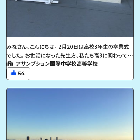
みなさん、こんにちは。 2月20日は高校3年生の卒業式
でした。 お世話になった先生方、私たち高3に関わってく
アサンプション国際中学校高等学校
ださった方全てに感謝しています。 この３年間、すごく充
実していて良い思い出がたくさんできました。悪い思い
54
出も今となっては自分が成長するための試練だったと思
います。 毎朝「この階段毎日登ってるのに慣れへん、しん
どいわ」って言いながら4階まで友達と登ったり、ロッカ
ーの鍵問題を巡って担任の先生にたくさん文句を言った
り、毎日数学のプリントに追われて文句言って泣きそうに
なりながら20時前まで友達と自習室で勉強したり、みん
なでお弁当食べたり、部活の後輩とたくさん話した