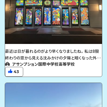
最近は日が暮れるのがより早くなりましたね。 私は8限
終わりの窓から見える沈みかけの夕陽と暗くなった外を
アサンプション国際中学校高等学校
見ると冬の訪れを感じます 冬といえばクリスマスですよ
ね 毎年恒例のステンドグラスの装飾やクリスマスツリー
43
による冬の雰囲気を味わいながら登下校するのはなか
なか良いですよー！ 自習室で19時半まで勉強した後に
生徒玄関のステンドグラスを見るとすごく感動します！